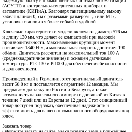
надежную работу в промышленных системах автоматизации
(АСУТП) и контрольно-измерительных приборах и
автоматике (КИПиА). Благодаря тангенциальному выходу
кабеля длиной 0,5 м с разъемами размером 1,5 или M17,
установка становится более гибкой и удобной.
Ключевые характеристики модели включают диаметр 576 мм
и длину 130 мм, что делает ее компактной при высокой
производительности. Максимальный крутящий момент
составляет 1840 Н·м, а максимальная скорость достигает 190
об/мин. Двигатель рассчитан на максимальный ток 100 А
(среднеквадратичное значение) и оснащен датчиками
температуры PTC130 и Pt1000 для обеспечения безопасности
и долговечности.
Произведенный в Германии, этот оригинальный двигатель
весит 58,8 кг и поставляется с гарантией 12 месяцев. Мы
предлагаем доставку по России и Беларуси, а также
возможность параллельного импорта с доставкой из Китая в
течение 7 дней или из Европы за 12 дней. Этот санкционный
товар доступен под заказ, обеспечивая надежность и
эффективность для вашего промышленного оборудования под
ключ.
Заказать товар
Оформите заявку на сайте, мы свяжемся с вами в ближайшее