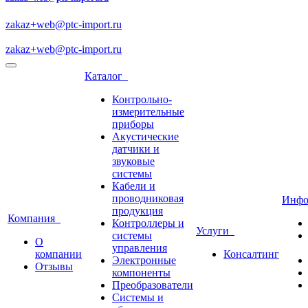
zakaz+web@ptc-import.ru
zakaz+web@ptc-import.ru
Каталог
Контрольно-
измерительные
приборы
Акустические
датчики и
звуковые
системы
Кабели и
проводниковая
Инф
продукция
Компания
Контроллеры и
Услуги
системы
О
управления
компании
Консалтинг
Электронные
Отзывы
компоненты
Преобразователи
Системы и