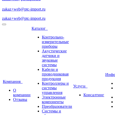
zakaz+web@ptc-import.ru
zakaz+web@ptc-import.ru
Каталог
Контрольно-
измерительные
приборы
Акустические
датчики и
звуковые
системы
Кабели и
проводниковая
Инф
продукция
Компания
Контроллеры и
Услуги
системы
О
управления
компании
Консалтинг
Электронные
Отзывы
компоненты
Преобразователи
Системы и