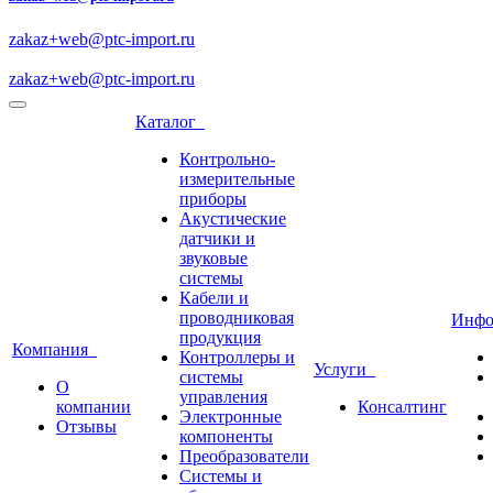
zakaz+web@ptc-import.ru
zakaz+web@ptc-import.ru
Каталог
Контрольно-
измерительные
приборы
Акустические
датчики и
звуковые
системы
Кабели и
проводниковая
Инф
продукция
Компания
Контроллеры и
Услуги
системы
О
управления
компании
Консалтинг
Электронные
Отзывы
компоненты
Преобразователи
Системы и