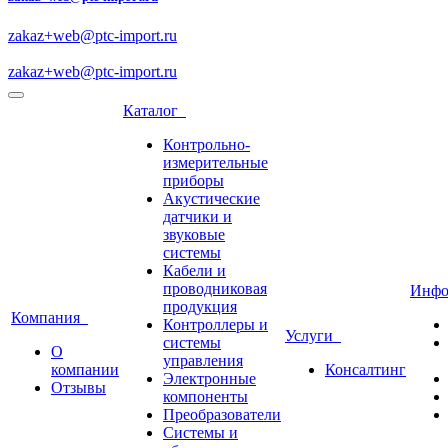
zakaz+web@ptc-import.ru
zakaz+web@ptc-import.ru
Каталог
Контрольно-
измерительные
приборы
Акустические
датчики и
звуковые
системы
Кабели и
проводниковая
Инф
продукция
Компания
Контроллеры и
Услуги
системы
О
управления
компании
Консалтинг
Электронные
Отзывы
компоненты
Преобразователи
Системы и