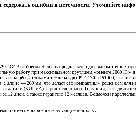
ет содержать ошибки и неточности. Уточняйте инф
0-5GC3 от бренда Siemens предназначен для высокоточных пр
льную работу при максимальном крутящем моменте 2860 Н·м и с
ель оснащён датчиками температуры PTC130 и Pt1000, что позв
м, а длина — 260 мм, что делает его компактным решением для 
томатики (КИПиА). Произведённый в Германии, этот двигатель в
ы за 12 дней, а также гарантию 12 месяцев. Возможен параллель
ремя и ответим на все интересующие вопросы.