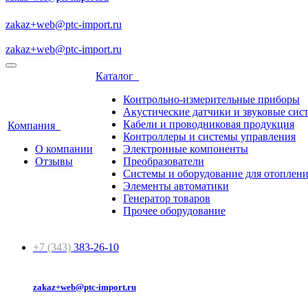
zakaz+web@ptc-import.ru
zakaz+web@ptc-import.ru
Каталог
Контрольно-измерительные приборы
Акустические датчики и звуковые сис
Кабели и проводниковая продукция
Компания
Контроллеры и системы управления
О компании
Электронные компоненты
Отзывы
Преобразователи
Системы и оборудование для отоплен
Элементы автоматики
Генератор товаров
Прочее оборудование
+7 (343)
383-26-10
zakaz+web@ptc-import.ru