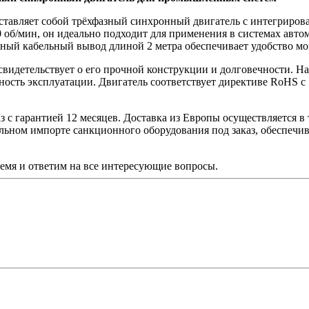
тавляет собой трёхфазный синхронный двигатель с интегриро
 об/мин, он идеально подходит для применения в системах авт
ый кабельный вывод длиной 2 метра обеспечивает удобство мо
о свидетельствует о его прочной конструкции и долговечности. 
сть эксплуатации. Двигатель соответствует директиве RoHS с 1
с гарантией 12 месяцев. Доставка из Европы осуществляется в т
льном импорте санкционного оборудования под заказ, обеспечив
ремя и ответим на все интересующие вопросы.