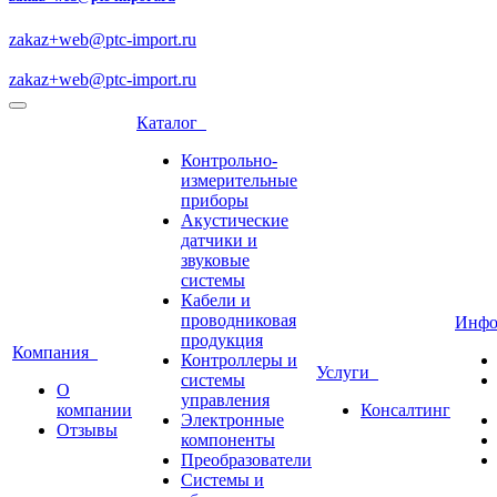
zakaz+web@ptc-import.ru
zakaz+web@ptc-import.ru
Каталог
Контрольно-
измерительные
приборы
Акустические
датчики и
звуковые
системы
Кабели и
проводниковая
Инф
продукция
Компания
Контроллеры и
Услуги
системы
О
управления
компании
Консалтинг
Электронные
Отзывы
компоненты
Преобразователи
Системы и