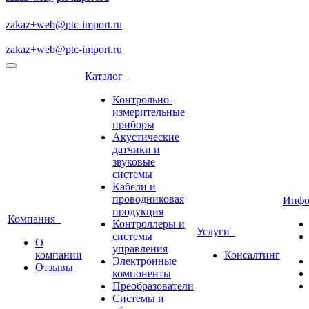
zakaz+web@ptc-import.ru
zakaz+web@ptc-import.ru
Каталог
Контрольно-
измерительные
приборы
Акустические
датчики и
звуковые
системы
Кабели и
проводниковая
Инф
продукция
Компания
Контроллеры и
Услуги
системы
О
управления
компании
Консалтинг
Электронные
Отзывы
компоненты
Преобразователи
Системы и