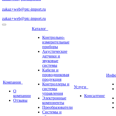
zakaz+web@ptc-import.ru
zakaz+web@ptc-import.ru
Каталог
Контрольно-
измерительные
приборы
Акустические
датчики и
звуковые
системы
Кабели и
проводниковая
Инф
продукция
Компания
Контроллеры и
Услуги
системы
О
управления
компании
Консалтинг
Электронные
Отзывы
компоненты
Преобразователи
Системы и