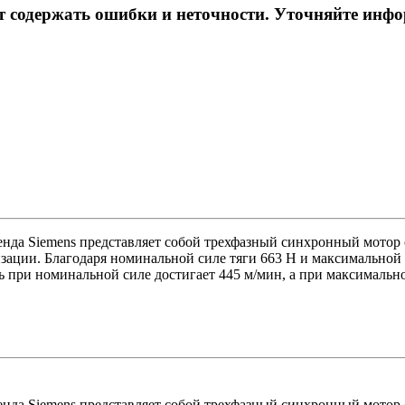
ет содержать ошибки и неточности. Уточняйте инф
да Siemens представляет собой трехфазный синхронный мотор 
ции. Благодаря номинальной силе тяги 663 Н и максимальной с
при номинальной силе достигает 445 м/мин, а при максимальной
да Siemens представляет собой трехфазный синхронный мотор 