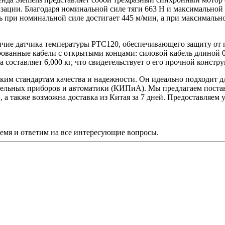
ции. Благодаря номинальной силе тяги 663 Н и максимальной с
при номинальной силе достигает 445 м/мин, а при максимальной
ичие датчика температуры PTC120, обеспечивающего защиту от 
ованные кабели с открытыми концами: силовой кабель длиной 0,
составляет 6,000 кг, что свидетельствует о его прочной констр
оким стандартам качества и надежности. Он идеально подходит 
льных приборов и автоматики (КИПиА). Мы предлагаем поставк
й, а также возможна доставка из Китая за 7 дней. Предоставляе
ремя и ответим на все интересующие вопросы.