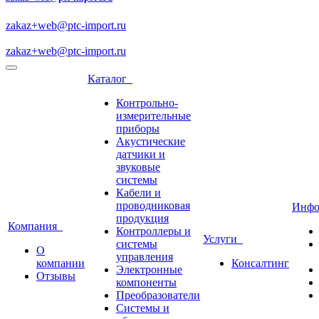
zakaz+web@ptc-import.ru
zakaz+web@ptc-import.ru
Каталог
Контрольно-
измерительные
приборы
Акустические
датчики и
звуковые
системы
Кабели и
проводниковая
Инф
продукция
Компания
Контроллеры и
Услуги
системы
О
управления
компании
Консалтинг
Электронные
Отзывы
компоненты
Преобразователи
Системы и