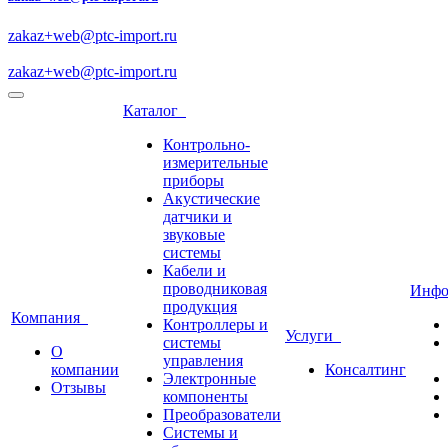
zakaz+web@ptc-import.ru
zakaz+web@ptc-import.ru
Каталог
Контрольно-
измерительные
приборы
Акустические
датчики и
звуковые
системы
Кабели и
проводниковая
Инф
продукция
Компания
Контроллеры и
Услуги
системы
О
управления
компании
Консалтинг
Электронные
Отзывы
компоненты
Преобразователи
Системы и