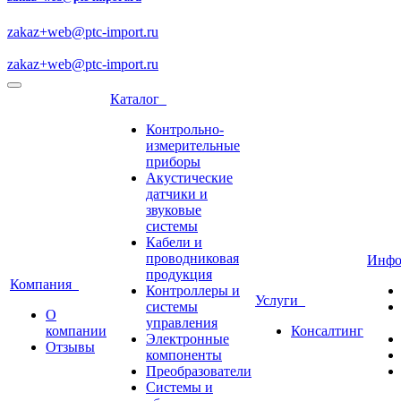
zakaz+web@ptc-import.ru
zakaz+web@ptc-import.ru
Каталог
Контрольно-
измерительные
приборы
Акустические
датчики и
звуковые
системы
Кабели и
проводниковая
Инф
продукция
Компания
Контроллеры и
Услуги
системы
О
управления
компании
Консалтинг
Электронные
Отзывы
компоненты
Преобразователи
Системы и