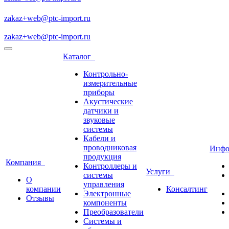
zakaz+web@ptc-import.ru
zakaz+web@ptc-import.ru
Каталог
Контрольно-
измерительные
приборы
Акустические
датчики и
звуковые
системы
Кабели и
проводниковая
Инф
продукция
Компания
Контроллеры и
Услуги
системы
О
управления
компании
Консалтинг
Электронные
Отзывы
компоненты
Преобразователи
Системы и